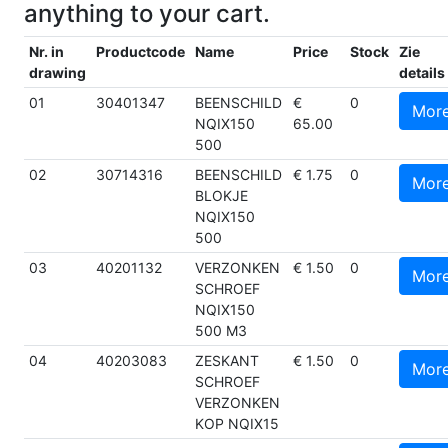
anything to your cart.
Nr. in
Productcode
Name
Price
Stock
Zie
drawing
details
01
30401347
BEENSCHILD
€
0
Mor
NQIX150
65.00
500
02
30714316
BEENSCHILD
€ 1.75
0
Mor
BLOKJE
NQIX150
500
03
40201132
VERZONKEN
€ 1.50
0
Mor
SCHROEF
NQIX150
500 M3
04
40203083
ZESKANT
€ 1.50
0
Mor
SCHROEF
VERZONKEN
KOP NQIX15