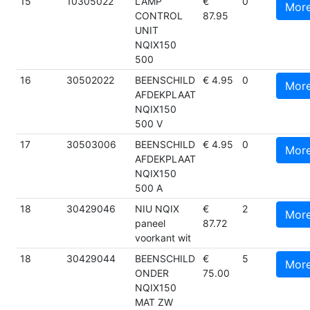
15
10305022
LAMP
€
0
Mor
CONTROL
87.95
UNIT
NQIX150
500
16
30502022
BEENSCHILD
€ 4.95
0
Mor
AFDEKPLAAT
NQIX150
500 V
17
30503006
BEENSCHILD
€ 4.95
0
Mor
AFDEKPLAAT
NQIX150
500 A
18
30429046
NIU NQIX
€
2
Mor
paneel
87.72
voorkant wit
18
30429044
BEENSCHILD
€
5
Mor
ONDER
75.00
NQIX150
MAT ZW