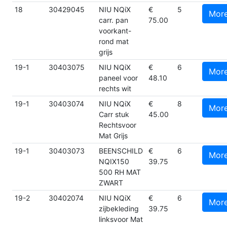
18
30429045
NIU NQiX
€
5
Mor
carr. pan
75.00
voorkant-
rond mat
grijs
19-1
30403075
NIU NQiX
€
6
Mor
paneel voor
48.10
rechts wit
19-1
30403074
NIU NQiX
€
8
Mor
Carr stuk
45.00
Rechtsvoor
Mat Grijs
19-1
30403073
BEENSCHILD
€
6
Mor
NQIX150
39.75
500 RH MAT
ZWART
19-2
30402074
NIU NQiX
€
6
Mor
zijbekleding
39.75
linksvoor Mat