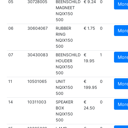
05
30728005
BEENSCHILD
€ 9.24
0
Mor
MAGNEET
NQIX150
500
06
30604067
RUBBER
€ 1.75
0
Mor
RING
NQIX150
500
07
30430083
BEENSCHILD
€
1
Mor
HOUDER
19.95
NQIX150
500
11
10501065
UNIT
€
0
Mor
NQIX150
199.95
500
14
10311003
SPEAKER
€
0
Mor
BOX
24.50
NQIX150
500