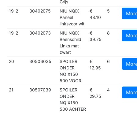
Grijs
19-2
30402075
NIU NQiX
€
5
Mor
Paneel
48.10
linksvoor wit
19-2
30402073
NIU NQiX
€
8
Mor
Beenschild
39.75
Links mat
zwart
20
30506035
SPOILER
€
6
Mor
ONDER
12.95
NQIX150
500 VOOR
21
30507039
SPOILER
€
4
Mor
ONDER
29.75
NQIX150
500 ACHTER