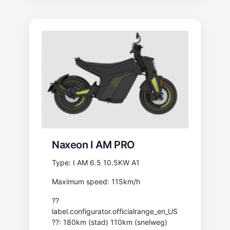
Naxeon I AM PRO
Type: I AM 6.5 10.5KW A1
Maximum speed: 115km/h
??
label.configurator.officialrange_en_US
??: 180km (stad) 110km (snelweg)